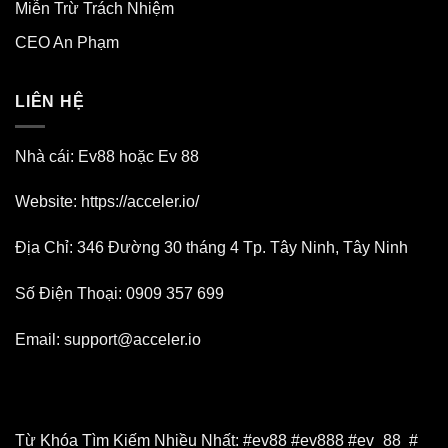
Miễn Trừ Trách Nhiệm
CEO An Phạm
LIÊN HỆ
Nhà cái: Ev88 hoặc Ev 88
Website:
https://acceler.io/
Địa Chỉ: 346 Đường 30 tháng 4 Tp. Tây Ninh, Tây Ninh
Số Điện Thoại: 0909 357 699
Email:
support@acceler.io
Từ Khóa Tìm Kiếm Nhiều Nhất: #ev88 #ev888 #ev_88 #