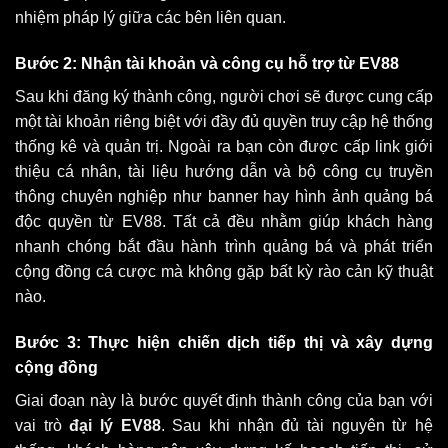
nhiệm pháp lý giữa các bên liên quan.
Bước 2: Nhận tài khoản và công cụ hỗ trợ từ EV88
Sau khi đăng ký thành công, người chơi sẽ được cung cấp
một tài khoản riêng biệt với đầy đủ quyền truy cập hệ thống
thống kê và quản trị. Ngoài ra bạn còn được cấp link giới
thiệu cá nhân, tài liệu hướng dẫn và bộ công cụ truyền
thông chuyên nghiệp như banner hay hình ảnh quảng bá
độc quyền từ EV88. Tất cả đều nhằm giúp khách hàng
nhanh chóng bắt đầu hành trình quảng bá và phát triển
cộng đồng cá cược mà không gặp bất kỳ rào cản kỹ thuật
nào.
Bước 3: Thực hiện chiến dịch tiếp thị và xây dựng
cộng đồng
Giai đoạn này là bước quyết định thành công của bạn với
vai trò
đại lý EV88
. Sau khi nhận đủ tài nguyên từ hệ