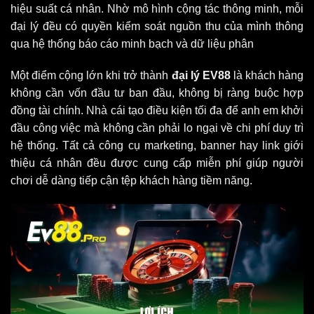
hiệu suất cá nhân. Nhờ mô hình cộng tác thông minh, mỗi
đại lý đều có quyền kiểm soát nguồn thu của mình thông
qua hệ thống báo cáo minh bạch và dữ liệu phân
Một điểm cộng lớn khi trở thành
đại lý EV88
là khách hàng
không cần vốn đầu tư ban đầu, không bị ràng buộc hợp
đồng tài chính. Nhà cái tạo điều kiện tối đa để anh em khởi
đầu công việc mà không cần phải lo ngại về chi phí duy trì
hệ thống. Tất cả công cụ marketing, banner hay link giới
thiệu cá nhân đều được cung cấp miễn phí giúp người
chơi dễ dàng tiếp cận tệp khách hàng tiềm năng.