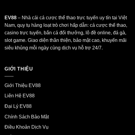
EV88
– Nhà cái cá cược thể thao trực tuyến uy tín tại Việt
Nam, quy tụ hàng loạt trò chơi hấp dẫn: cá cược thể thao,
casino trực tuyến, bắn cá đổi thưởng, lô đề online, đá gà,
slot game. Giao diện thân thiện, bảo mật cao, khuyến mãi
siêu khủng mỗi ngày cùng dịch vụ hỗ trợ 24/7.
GIỚI THIỆU
Giới Thiệu EV88
Liên Hệ EV88
Đại Lý EV88
Chính Sách Bảo Mật
Điều Khoản Dịch Vụ