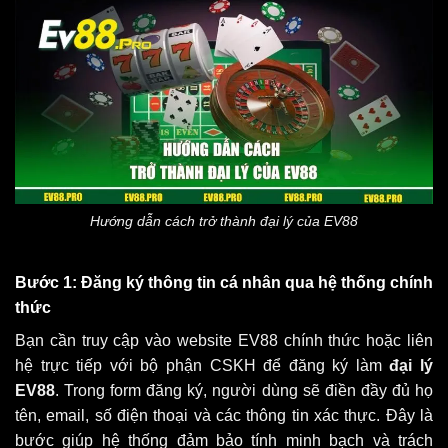
Hướng dẫn cách trở thành đại lý của EV88
Bước 1: Đăng ký thông tin cá nhân qua hệ thống chính
thức
Bạn cần truy cập vào website EV88 chính thức hoặc liên
hệ trực tiếp với bộ phận CSKH để đăng ký làm
đại lý
EV88
. Trong form đăng ký, người dùng sẽ điền đầy đủ họ
tên, email, số điện thoại và các thông tin xác thực. Đây là
bước giúp hệ thống đảm bảo tính minh bạch và trách