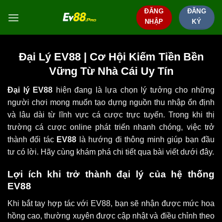
ĐĂNG
ĐĂNG
NHẬP
KÝ
Đại Lý EV88 | Cơ Hội Kiếm Tiền Bền
Vững Từ Nhà Cái Uy Tín
Đại lý EV88
hiện đang là lựa chọn lý tưởng cho những
người chơi mong muốn tạo dựng nguồn thu nhập ổn định
và lâu dài từ lĩnh vực cá cược trực tuyến. Trong khi thị
trường cá cược online phát triển nhanh chóng, việc trở
thành đối tác
EV88
là hướng đi thông minh giúp bạn đầu
tư có lời. Hãy cùng khám phá chi tiết qua bài viết dưới đây.
Lợi ích khi trở thành đại lý của hệ thống
EV88
Khi bắt tay hợp tác với EV88, bạn sẽ nhận được mức hoa
hồng cao, thường xuyên được cập nhật và điều chỉnh theo