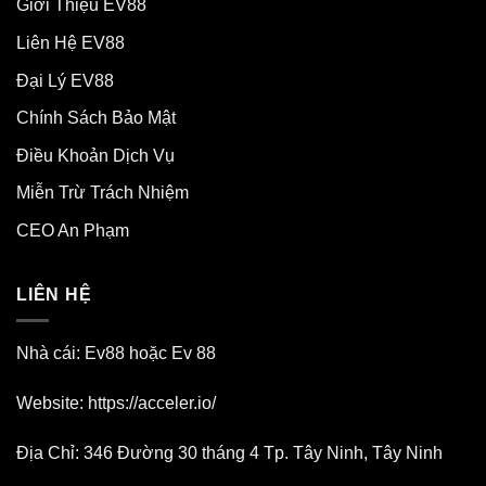
Giới Thiệu EV88
Liên Hệ EV88
Đại Lý EV88
Chính Sách Bảo Mật
Điều Khoản Dịch Vụ
Miễn Trừ Trách Nhiệm
CEO An Phạm
LIÊN HỆ
Nhà cái: Ev88 hoặc Ev 88
Website:
https://acceler.io/
Địa Chỉ: 346 Đường 30 tháng 4 Tp. Tây Ninh, Tây Ninh