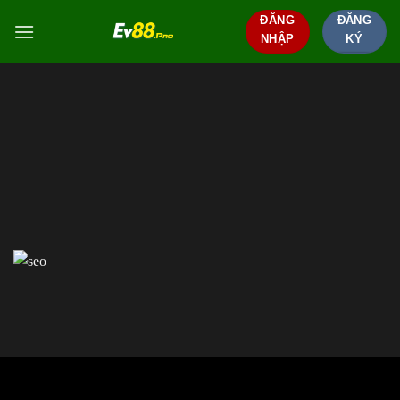
ĐĂNG
ĐĂNG
NHẬP
KÝ