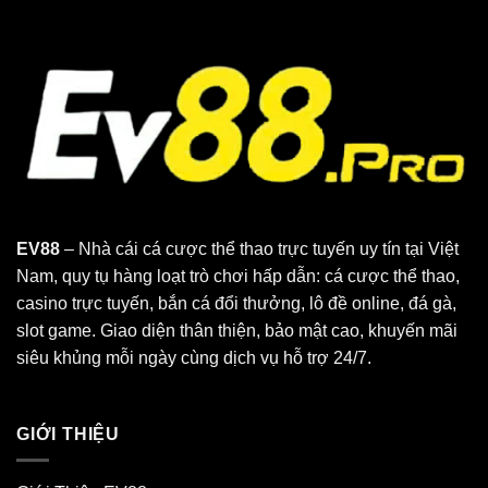
EV88
– Nhà cái cá cược thể thao trực tuyến uy tín tại Việt
Nam, quy tụ hàng loạt trò chơi hấp dẫn: cá cược thể thao,
casino trực tuyến, bắn cá đổi thưởng, lô đề online, đá gà,
slot game. Giao diện thân thiện, bảo mật cao, khuyến mãi
siêu khủng mỗi ngày cùng dịch vụ hỗ trợ 24/7.
GIỚI THIỆU