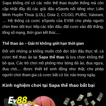
Sapa không chỉ có các môn thể thao truyền thống mà còn
cập nhật đầy đủ các giải đấu eSports nổi tiếng như: Liên
Minh Huyền Thoại (LOL), Dota 2, CS:GO, PUBG, Valorant,
… Hệ thống cá cược eSports của EV88 cho phép người
chơi theo dõi trực tiếp các trận đấu, đặt cược vào đội thắng,
tổng số mạng, thời gian kết thúc,…
Thể thao ảo – Giải trí không giới hạn thời gian
Đối với những ai không muốn chờ đợi trận đấu thực tế, cá
cược thể thao ảo tại
Sapa thể thao
là lựa chọn không thể
bỏ qua. Các trò chơi mô phỏng như bóng đá ảo, đua ngựa,
đua chó,… được thiết kế sinh động như thật, cho phép
người chơi tham gia cá cược bất cứ lúc nào trong ngày.
Kinh nghiệm chơi tại Sapa thể thao bất bại