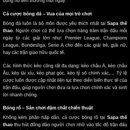
bùng nổ tiền thưởng mỗi ngày.
Cá cược bóng đá – Vua của mọi trò chơi
Bóng đá luôn là bộ môn được yêu thích nhất tại
Sapa thể
thao
. Người chơi có thể lựa chọn hàng trăm trận đấu mỗi
ngày từ các giải lớn như: Premier League, Champions
League, Bundesliga, Serie A cho đến các giải trẻ, giải nữ,
hay các trận giao hữu quốc tế.
Các hình thức kèo cũng rất đa dạng: kèo châu Á, kèo châu
Âu, kèo tài xỉu, kèo phạt góc, kèo tỷ số chính xác,… Tỷ lệ
cược luôn được cập nhật liên tục theo diễn biến thực tế của
trận đấu, giúp người chơi đưa ra lựa chọn chính xác và sinh
lời nhanh chóng.
Bóng rổ – Sân chơi đậm chất chiến thuật
Không kém phần hấp dẫn, cá cược bóng rổ tại
Sapa thể
thao
thu hút đông đảo người chơi nhờ vào tốc độ trận đấu