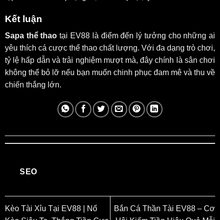
Kết luận
Sapa thể thao
tại EV88 là điểm đến lý tưởng cho những ai
yêu thích cá cược thể thao chất lượng. Với đa dạng trò chơi,
tỷ lệ hấp dẫn và trải nghiệm mượt mà, đây chính là sân chơi
không thể bỏ lỡ nếu bạn muốn chinh phục đam mê và thu về
chiến thắng lớn.
SEO
Kèo Tài Xỉu Tại EV88 | Nổ
Bắn Cá Thần Tài EV88 – Cơ