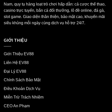
Nam, quy tụ hàng loạt trò chơi hấp dẫn: cá cược thể thao,
casino trực tuyến, bắn cá đổi thưởng, lô đề online, đá gà,
slot game. Giao diện thân thiện, bảo mật cao, khuyến mãi
siêu khủng mỗi ngày cùng dịch vụ hỗ trợ 24/7.
GIỚI THIỆU
Giới Thiệu EV88
Liên Hệ EV88
Đại Lý EV88
Chính Sách Bảo Mật
Điều Khoản Dịch Vụ
Miễn Trừ Trách Nhiệm
CEO An Phạm