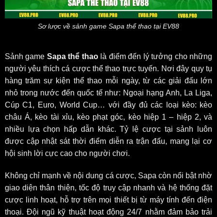
Sơ lược về sảnh game Sapa thể thao tại EV88
Sảnh game
Sapa thể thao
là điểm đến lý tưởng cho những
người yêu thích cá cược thể thao trực tuyến. Nơi đây quy tụ
hàng trăm sự kiện thể thao mỗi ngày, từ các giải đấu lớn
nhỏ trong nước đến quốc tế như: Ngoại hạng Anh, La Liga,
Cúp C1, Euro, World Cup… với đầy đủ các loại kèo: kèo
châu Á, kèo tài xỉu, kèo phạt góc, kèo hiệp 1 – hiệp 2, và
nhiều lựa chọn hấp dẫn khác. Tỷ lệ cược tại sảnh luôn
được cập nhật sát thời điểm diễn ra trận đấu, mang lại cơ
hội sinh lời cực cao cho người chơi.
Không chỉ mạnh về nội dung cá cược, Sapa còn nổi bật nhờ
giao diện thân thiện, tốc độ truy cập nhanh và hệ thống đặt
cược linh hoạt, hỗ trợ trên mọi thiết bị từ máy tính đến điện
thoại. Đội ngũ kỹ thuật hoạt động 24/7 nhằm đảm bảo trải